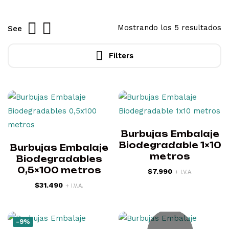
Mostrando los 5 resultados
See
Filters
Burbujas Embalaje
Biodegradable 1×10
Burbujas Embalaje
metros
Biodegradables
0,5×100 metros
$
7.990
+ I.V.A.
$
31.490
+ I.V.A.
-9%